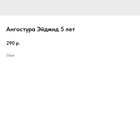
Ангостура Эйджид 5 лет
290
р.
50мл