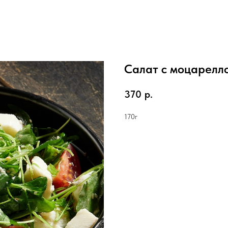
Салат с моцарелл
370
р.
170г