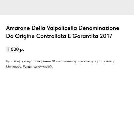
Amarone Della Valpolicella Denominazione
Do Origine Controllata E Garantita 2017
11 000
р.
Красное\Сухое\Италия\Венето\Вальполичелла\Сорт винограда: Корвина,
Молинара, Рондинелла\Алк.16%