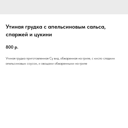
Утиная грудка с апельсиновым сальса,
спаржей и цукини
800
р.
Утиная грудка приготовленная Су вид, обжаренная на гриле, с кисло сладким
апельсиновым соусом, и овощами обжаренными на гриле